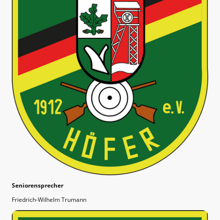
Seniorensprecher
Friedrich-Wilhelm Trumann