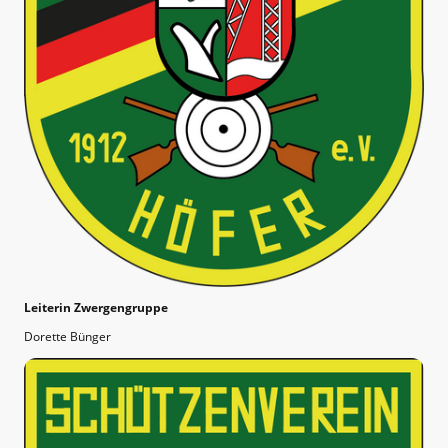
Leiterin Zwergengruppe
Dorette Bünger