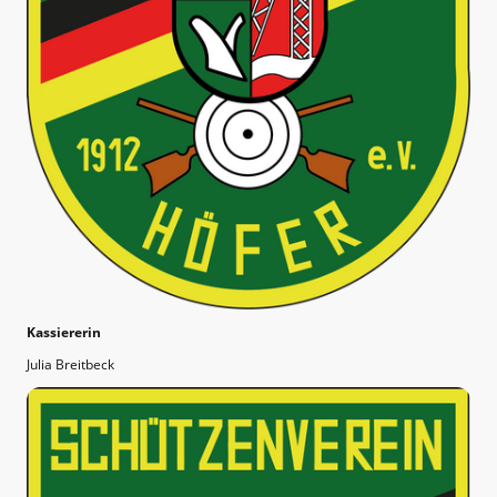
Kassiererin
Julia Breitbeck