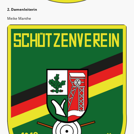
2. Damenleiterin
Meike Manthe